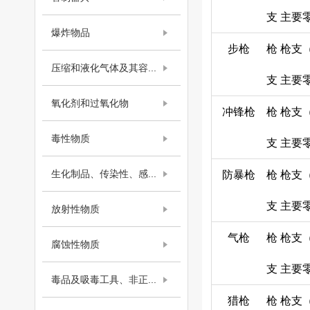
支
主要
爆炸物品
步枪
枪
枪支
压缩和液化气体及其容...
支
主要
氧化剂和过氧化物
冲锋枪
枪
枪支
毒性物质
支
主要
生化制品、传染性、感...
防暴枪
枪
枪支
支
主要
放射性物质
气枪
枪
枪支
腐蚀性物质
支
主要
毒品及吸毒工具、非正...
猎枪
枪
枪支