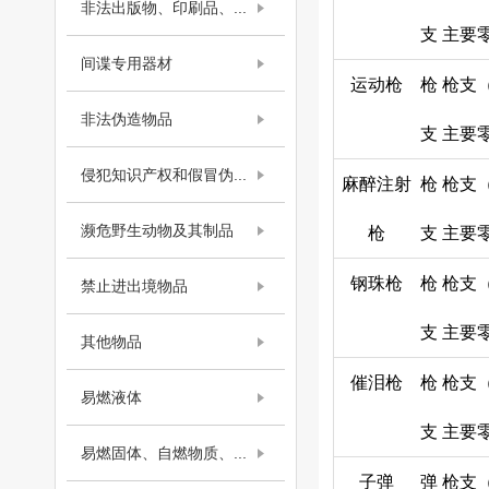
非法出版物、印刷品、...
支
主要
间谍专用器材
运动枪
枪
枪支
非法伪造物品
支
主要
侵犯知识产权和假冒伪...
麻醉注射
枪
枪支
濒危野生动物及其制品
枪
支
主要
钢珠枪
枪
枪支
禁止进出境物品
支
主要
其他物品
催泪枪
枪
枪支
易燃液体
支
主要
易燃固体、自燃物质、...
子弹
弹
枪支