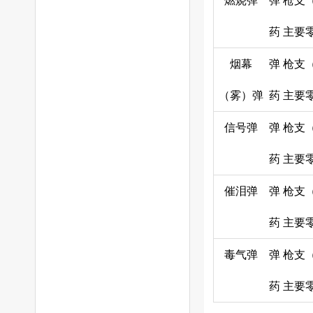
燃烧弹
弹
枪支
药
主要
烟幕
弹
枪支
（雾）弹
药
主要
信号弹
弹
枪支
药
主要
催泪弹
弹
枪支
药
主要
毒气弹
弹
枪支
药
主要