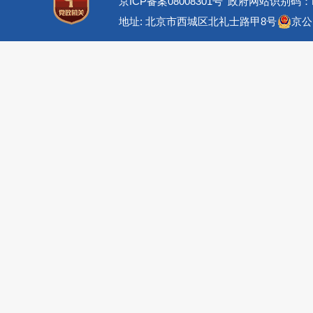
京ICP备案08008301号
政府网站识别码：BM
地址: 北京市西城区北礼士路甲8号
京公网