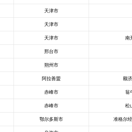
天津市
天津市
天津市
南
邢台市
朔州市
阿拉善盟
额
赤峰市
翁
赤峰市
松
鄂尔多斯市
准格尔