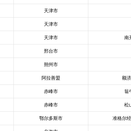
天津市
天津市
天津市
南
邢台市
朔州市
阿拉善盟
额
赤峰市
翁
赤峰市
松
鄂尔多斯市
准格尔