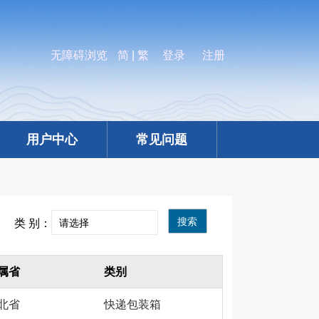
无障碍浏览
简
|
繁
登录
注册
用户中心
常见问题
搜索
类 别：
属省
类别
北省
快递包装箱