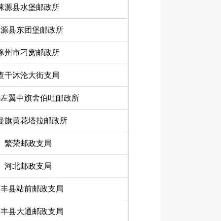
涞源县水堡邮政所
涞源县东团堡邮政所
涿州市刁窝邮政所
查干沐沦大街支局
沁左翼中旗舍伯吐邮政所
曼旗黄花塔拉邮政所
繁荣邮政支局
河北邮政支局
西丰县站前邮政支局
西丰县大通邮政支局