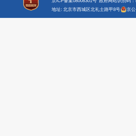
京ICP备案08008301号
政府网站识别码：BM
地址: 北京市西城区北礼士路甲8号
京公网