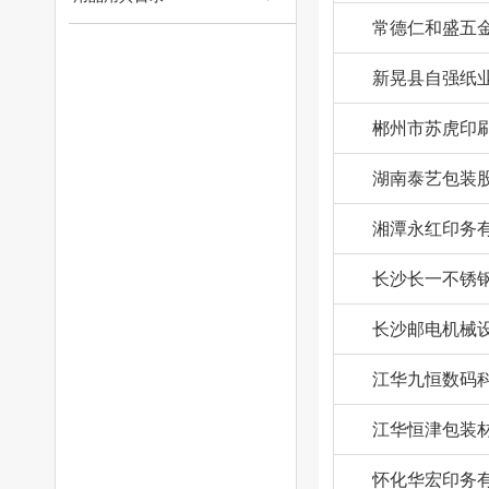
常德仁和盛五
新晃县自强纸
郴州市苏虎印
湖南泰艺包装
湘潭永红印务
长沙长一不锈
长沙邮电机械
江华九恒数码
江华恒津包装
怀化华宏印务