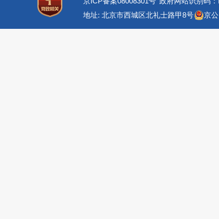
京ICP备案08008301号
政府网站识别码：BM
地址: 北京市西城区北礼士路甲8号
京公网