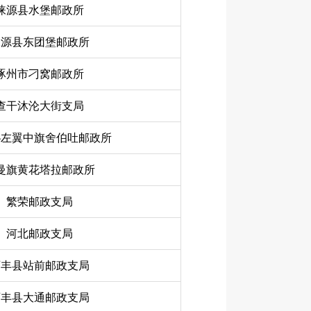
涞源县水堡邮政所
涞源县东团堡邮政所
涿州市刁窝邮政所
查干沐沦大街支局
沁左翼中旗舍伯吐邮政所
曼旗黄花塔拉邮政所
繁荣邮政支局
河北邮政支局
西丰县站前邮政支局
西丰县大通邮政支局