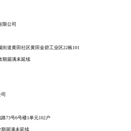
有限公司
道黄田社区黄田金碧工业区22栋101
效期届满未延续
公司
3号6号楼1单元102户
期届满未延续