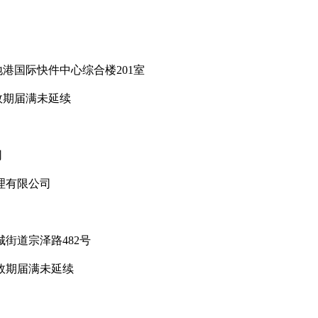
国际快件中心综合楼201室
期届满未延续
司
理有限公司
道宗泽路482号
效期届满未延续