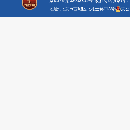
京ICP备案08008301号
政府网站识别码：BM
地址: 北京市西城区北礼士路甲8号
京公网