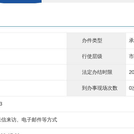
办件类型
承
行使层级
市
法定办结时限
2
到办事现场次数
0
3
来信来访、电子邮件等方式