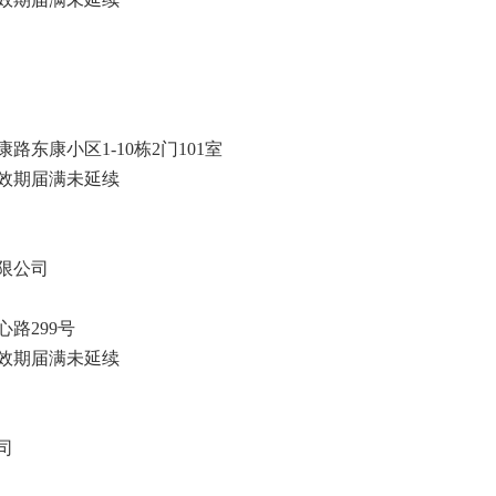
东康小区1-10栋2门101室
效期届满未延续
限公司
路299号
效期届满未延续
司