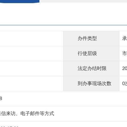
办件类型
承
行使层级
市
法定办结时限
2
到办事现场次数
0
8
来信来访、电子邮件等方式