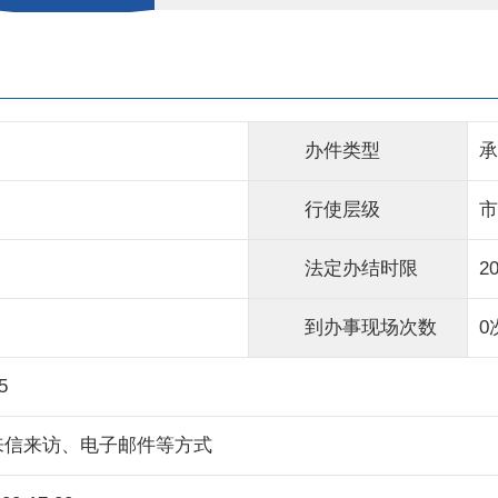
办件类型
承
行使层级
市
法定办结时限
2
到办事现场次数
0
5
来信来访、电子邮件等方式