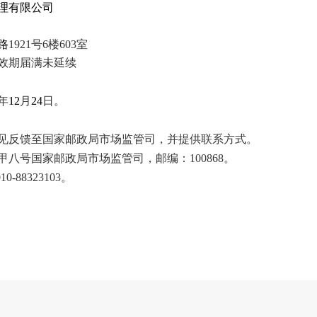
理有限公司
路
1921号6楼603室
效期届满未延续
年
12
月
24
日。
见反馈至国家邮政局市场监管司，并提供联系方式。
八号国家邮政局市场监管司，邮编：100868。
0-88323103。