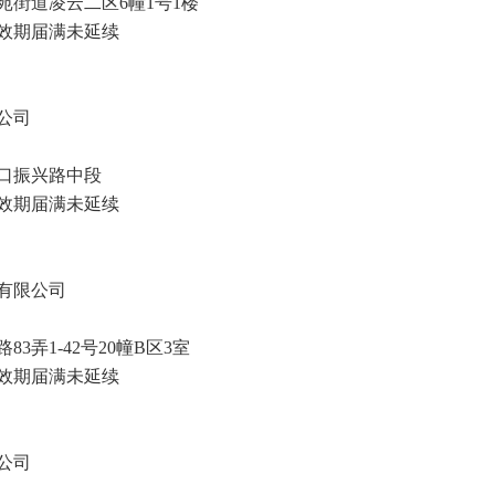
街道凌云二区6幢1号1楼
效期
届满未延续
公司
口振兴路中段
效期
届满未延续
有限公司
弄1-42号20幢B区3室
效期
届满未延续
公司