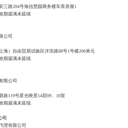
三路204号海信慧园商务楼车库房屋1
效期
届满未延续
限公司
海）自由贸易试验区洋浩路88号1号楼206单元
效期
届满未延续
有限公司
119号星光映景14层09、10室
效期
届满未延续
公司
代理有限公司