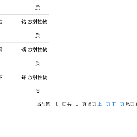
质
钴
钴
放射性物
质
镭
镭
放射性物
质
钚
钚
放射性物
质
当前第
1
页 共
1
页
首页
上一页
下一页
尾页