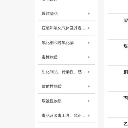
爆炸物品
压缩和液化气体及其容...
氧化剂和过氧化物
毒性物质
生化制品、传染性、感...
放射性物质
腐蚀性物质
毒品及吸毒工具、非正...