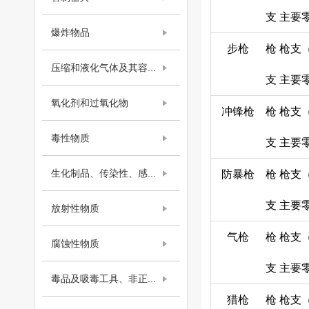
支
主要
爆炸物品
步枪
枪
枪支
压缩和液化气体及其容...
支
主要
氧化剂和过氧化物
冲锋枪
枪
枪支
毒性物质
支
主要
生化制品、传染性、感...
防暴枪
枪
枪支
支
主要
放射性物质
气枪
枪
枪支
腐蚀性物质
支
主要
毒品及吸毒工具、非正...
猎枪
枪
枪支