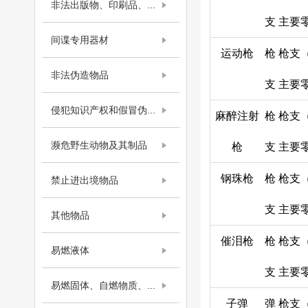
非法出版物、印刷品、...
支
主要
间谍专用器材
运动枪
枪
枪支
非法伪造物品
支
主要
侵犯知识产权和假冒伪...
麻醉注射
枪
枪支
濒危野生动物及其制品
枪
支
主要
钢珠枪
枪
枪支
禁止进出境物品
支
主要
其他物品
催泪枪
枪
枪支
易燃液体
支
主要
易燃固体、自燃物质、...
子弹
弹
枪支