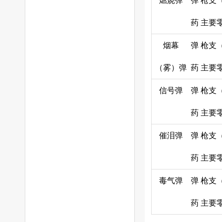
燃烧弹
弹
枪支
药
主要
烟幕
弹
枪支
（雾）弹
药
主要
信号弹
弹
枪支
药
主要
催泪弹
弹
枪支
药
主要
毒气弹
弹
枪支
药
主要