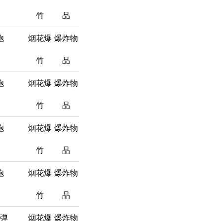
竹
品
炮
烟花爆
爆炸物
竹
品
炮
烟花爆
爆炸物
竹
品
炮
烟花爆
爆炸物
竹
品
炮
烟花爆
爆炸物
竹
品
药弹
烟花爆
爆炸物