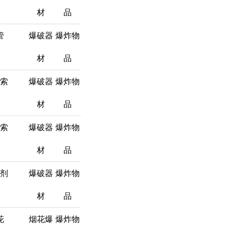
材
品
管
爆破器
爆炸物
材
品
火索
爆破器
爆炸物
材
品
爆索
爆破器
爆炸物
材
品
破剂
爆破器
爆炸物
材
品
花
烟花爆
爆炸物