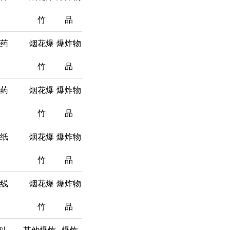
竹
品
火药
烟花爆
爆炸物
竹
品
火药
烟花爆
爆炸物
竹
品
令纸
烟花爆
爆炸物
竹
品
火线
烟花爆
爆炸物
竹
品