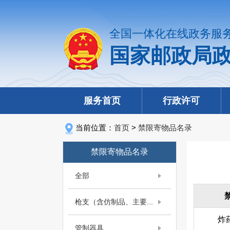
全国一体化在线政务服
国家邮政局
服务首页
行政许可
当前位置：
首页
>
禁限寄物品名录
禁限寄物品名录
全部
枪支（含仿制品、主要...
炸
管制器具