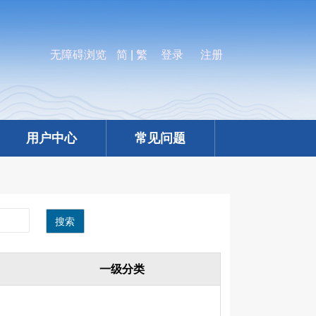
无障碍浏览
简
|
繁
登录
注册
用户中心
常见问题
搜索
一级分类