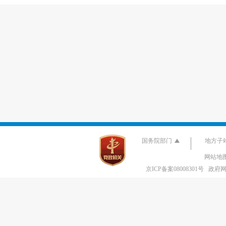
国务院部门
地方子
网站地
京ICP备案08008301号
政府网