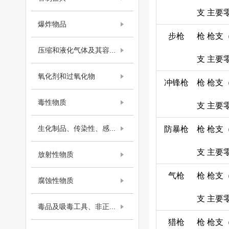
支
主要
爆炸物品
步枪
枪
枪支
压缩和液化气体及其容...
支
主要
氧化剂和过氧化物
冲锋枪
枪
枪支
毒性物质
支
主要
生化制品、传染性、感...
防暴枪
枪
枪支
支
主要
放射性物质
气枪
枪
枪支
腐蚀性物质
支
主要
毒品及吸毒工具、非正...
猎枪
枪
枪支