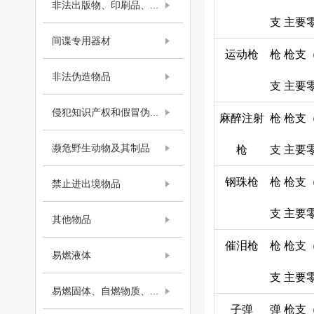
非法出版物、印刷品、...
支
主要
间谍专用器材
运动枪
枪
枪支
非法伪造物品
支
主要
侵犯知识产权和假冒伪...
麻醉注射
枪
枪支
濒危野生动物及其制品
枪
支
主要
钢珠枪
枪
枪支
禁止进出境物品
支
主要
其他物品
催泪枪
枪
枪支
易燃液体
支
主要
易燃固体、自燃物质、...
子弹
弹
枪支