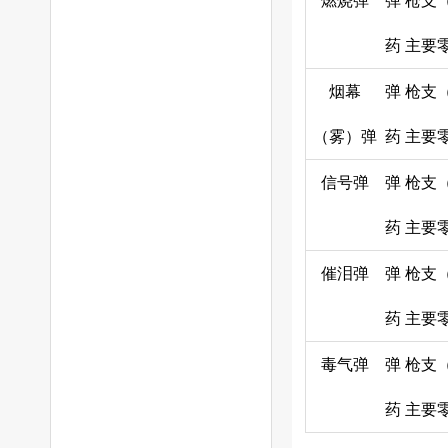
燃烧弹
弹
枪支
药
主要
烟幕
弹
枪支
（雾）弹
药
主要
信号弹
弹
枪支
药
主要
催泪弹
弹
枪支
药
主要
毒气弹
弹
枪支
药
主要