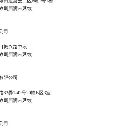
街道凌云二区6幢1号1楼
效期
届满未延续
公司
口振兴路中段
效期
届满未延续
有限公司
弄1-42号20幢B区3室
效期
届满未延续
公司