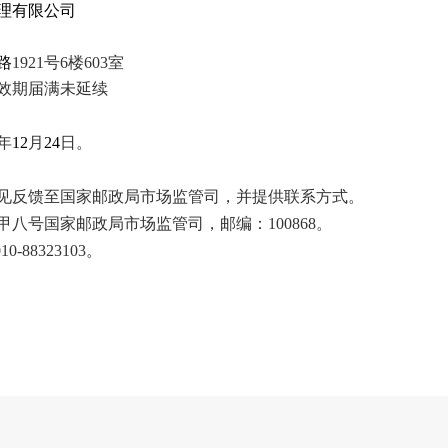
理有限公司
路
1921号6楼603室
效期届满未延续
年
12
月
24
日。
见反馈至国家邮政局市场监管司，并提供联系方式。
八号国家邮政局市场监管司，邮编：100868。
0-88323103。