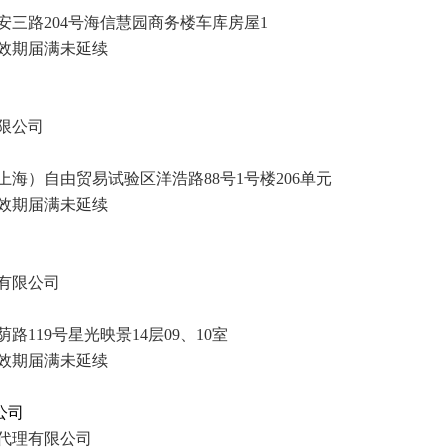
三路204号海信慧园商务楼车库房屋1
效期
届满未延续
限公司
海）自由贸易试验区洋浩路88号1号楼206单元
效期
届满未延续
有限公司
119号星光映景14层09、10室
效期
届满未延续
公司
代理有限公司