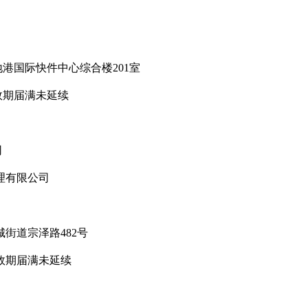
国际快件中心综合楼201室
期届满未延续
司
理有限公司
道宗泽路482号
效期届满未延续