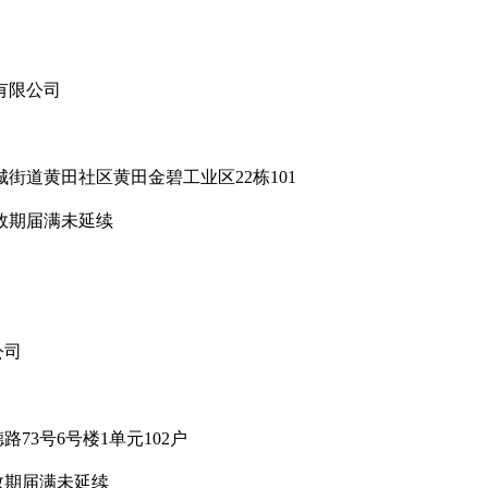
有限公司
道黄田社区黄田金碧工业区22栋101
效期届满未延续
公司
3号6号楼1单元102户
期届满未延续