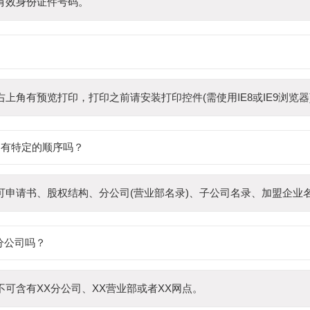
有效身份证件号码。
上角有预览打印，打印之前请安装打印控件(需使用IE8或IE9浏览器
是有特定的顺序吗？
可申请书、股权结构、分公司(营业部名录)、子公司名录、加盟企业
分公司吗？
可含有XX分公司、XX营业部或者XX网点。