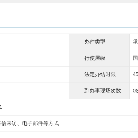
办件类型
承
行使层级
国
法定办结时限
4
到办事现场次数
0
1
来信来访、电子邮件等方式