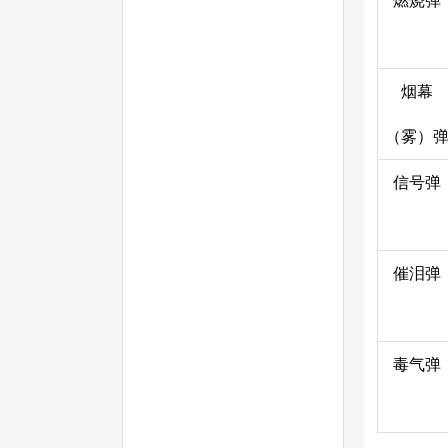
燃烧弹
烟幕
（雾）
信号弹
催泪弹
毒气弹