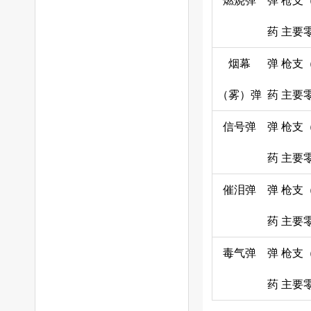
燃烧弹
弹
枪支
药
主要
烟幕
弹
枪支
（雾）弹
药
主要
信号弹
弹
枪支
药
主要
催泪弹
弹
枪支
药
主要
毒气弹
弹
枪支
药
主要