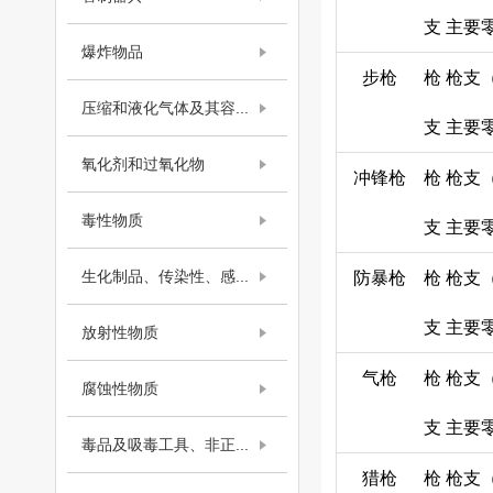
支
主要
爆炸物品
步枪
枪
枪支
压缩和液化气体及其容...
支
主要
氧化剂和过氧化物
冲锋枪
枪
枪支
毒性物质
支
主要
生化制品、传染性、感...
防暴枪
枪
枪支
支
主要
放射性物质
气枪
枪
枪支
腐蚀性物质
支
主要
毒品及吸毒工具、非正...
猎枪
枪
枪支