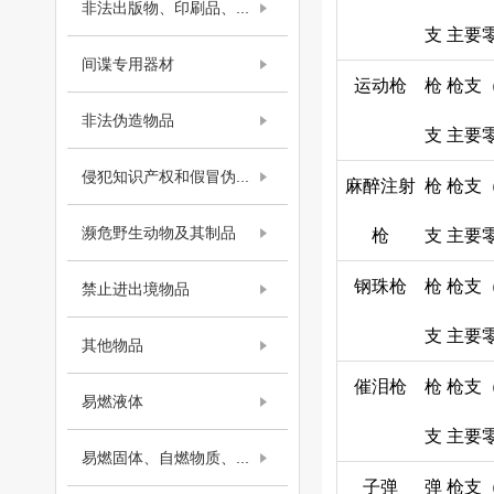
非法出版物、印刷品、...
支
主要
间谍专用器材
运动枪
枪
枪支
非法伪造物品
支
主要
侵犯知识产权和假冒伪...
麻醉注射
枪
枪支
濒危野生动物及其制品
枪
支
主要
钢珠枪
枪
枪支
禁止进出境物品
支
主要
其他物品
催泪枪
枪
枪支
易燃液体
支
主要
易燃固体、自燃物质、...
子弹
弹
枪支