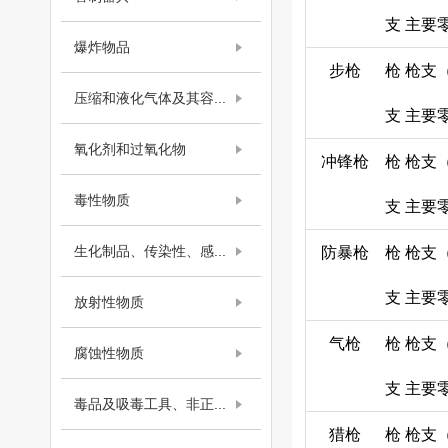
支
主要
爆炸物品
步枪
枪
枪支
压缩和液化气体及其容...
支
主要
氧化剂和过氧化物
冲锋枪
枪
枪支
毒性物质
支
主要
生化制品、传染性、感...
防暴枪
枪
枪支
支
主要
放射性物质
气枪
枪
枪支
腐蚀性物质
支
主要
毒品及吸毒工具、非正...
猎枪
枪
枪支