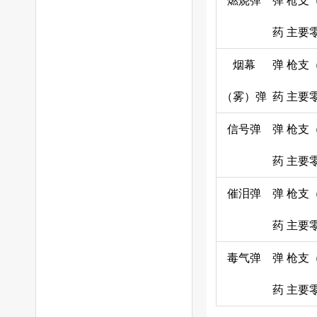
燃烧弹
弹
枪支
药
主要
烟幕
弹
枪支
（雾）弹
药
主要
信号弹
弹
枪支
药
主要
催泪弹
弹
枪支
药
主要
毒气弹
弹
枪支
药
主要