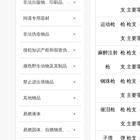
非法出版物、印刷品、...
支
主要
间谍专用器材
运动枪
枪
枪支
非法伪造物品
支
主要
侵犯知识产权和假冒伪...
麻醉注射
枪
枪支
濒危野生动物及其制品
枪
支
主要
钢珠枪
枪
枪支
禁止进出境物品
支
主要
其他物品
催泪枪
枪
枪支
易燃液体
支
主要
易燃固体、自燃物质、...
子弹
弹
枪支