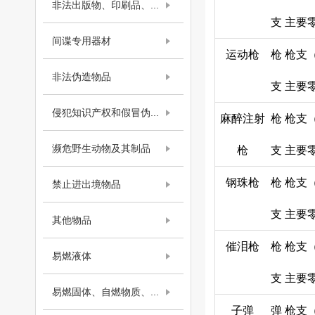
非法出版物、印刷品、...
支
主要
间谍专用器材
运动枪
枪
枪支
非法伪造物品
支
主要
侵犯知识产权和假冒伪...
麻醉注射
枪
枪支
濒危野生动物及其制品
枪
支
主要
钢珠枪
枪
枪支
禁止进出境物品
支
主要
其他物品
催泪枪
枪
枪支
易燃液体
支
主要
易燃固体、自燃物质、...
子弹
弹
枪支