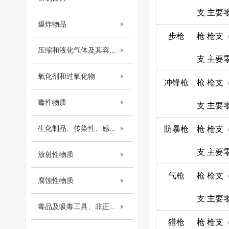
支
主要
爆炸物品
步枪
枪
枪支
压缩和液化气体及其容...
支
主要
氧化剂和过氧化物
冲锋枪
枪
枪支
毒性物质
支
主要
生化制品、传染性、感...
防暴枪
枪
枪支
支
主要
放射性物质
气枪
枪
枪支
腐蚀性物质
支
主要
毒品及吸毒工具、非正...
猎枪
枪
枪支