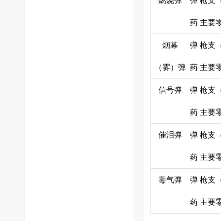
燃烧弹
弹
枪支
药
主要
烟幕
弹
枪支
（雾）弹
药
主要
信号弹
弹
枪支
药
主要
催泪弹
弹
枪支
药
主要
毒气弹
弹
枪支
药
主要