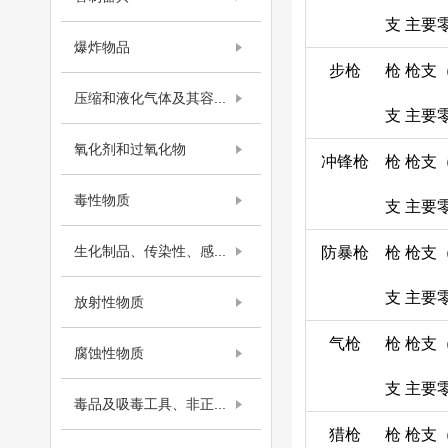
支
主要
爆炸物品
步枪
枪
枪支
压缩和液化气体及其容...
支
主要
氧化剂和过氧化物
冲锋枪
枪
枪支
毒性物质
支
主要
生化制品、传染性、感...
防暴枪
枪
枪支
支
主要
放射性物质
气枪
枪
枪支
腐蚀性物质
支
主要
毒品及吸毒工具、非正...
猎枪
枪
枪支