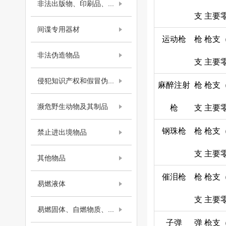
非法出版物、印刷品、...
支
主要
间谍专用器材
运动枪
枪
枪支
非法伪造物品
支
主要
侵犯知识产权和假冒伪...
麻醉注射
枪
枪支
濒危野生动物及其制品
枪
支
主要
钢珠枪
枪
枪支
禁止进出境物品
支
主要
其他物品
催泪枪
枪
枪支
易燃液体
支
主要
易燃固体、自燃物质、...
子弹
弹
枪支