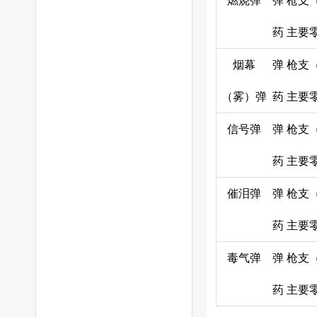
燃烧弹
弹
枪支
药
主要
烟幕
弹
枪支
（雾）弹
药
主要
信号弹
弹
枪支
药
主要
催泪弹
弹
枪支
药
主要
毒气弹
弹
枪支
药
主要