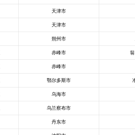
天津市
天津市
朔州市
区
赤峰市
翁
区
赤峰市
区
鄂尔多斯市
区
乌海市
区
乌兰察布市
丹东市