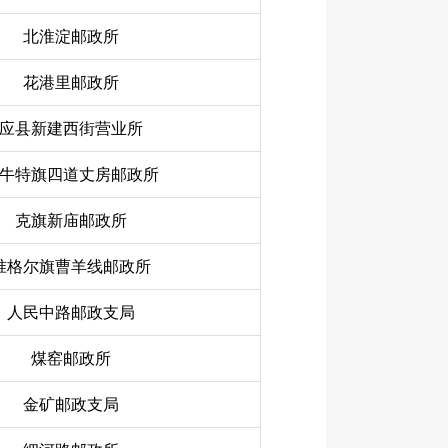
北淮淀邮政所
花港里邮政所
应县新建西街营业所
牛特旗四道丈房邮政所
克旗新庙邮政所
准格尔旗曹羊线邮政所
人民中路邮政支局
煤窑邮政所
金矿邮政支局