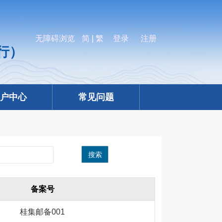
无障碍浏览
简
|
繁
登录
注册
行）
户中心
常见问题
搜索
备案号
桂集邮备001