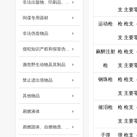
非法出版物、印刷品、...
支
主要
间谍专用器材
运动枪
枪
枪支
非法伪造物品
支
主要
侵犯知识产权和假冒伪...
麻醉注射
枪
枪支
濒危野生动物及其制品
枪
支
主要
钢珠枪
枪
枪支
禁止进出境物品
支
主要
其他物品
催泪枪
枪
枪支
易燃液体
支
主要
易燃固体、自燃物质、...
子弹
弹
枪支