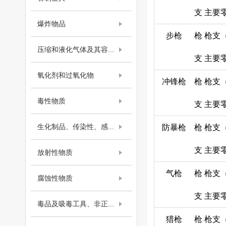
支
主要
爆炸物品
步枪
枪
枪支
压缩和液化气体及其容...
支
主要
氧化剂和过氧化物
冲锋枪
枪
枪支
毒性物质
支
主要
生化制品、传染性、感...
防暴枪
枪
枪支
支
主要
放射性物质
气枪
枪
枪支
腐蚀性物质
支
主要
毒品及吸毒工具、非正...
猎枪
枪
枪支