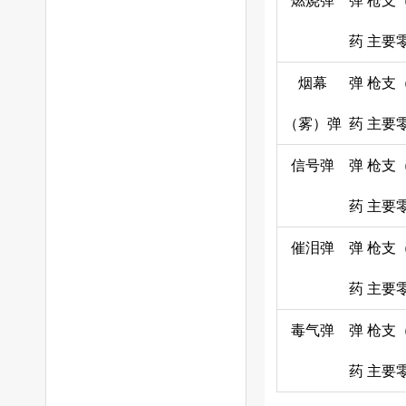
燃烧弹
弹
枪支
药
主要
烟幕
弹
枪支
（雾）弹
药
主要
信号弹
弹
枪支
药
主要
催泪弹
弹
枪支
药
主要
毒气弹
弹
枪支
药
主要