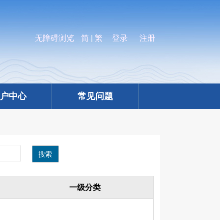
无障碍浏览
简
|
繁
登录
注册
户中心
常见问题
搜索
一级分类