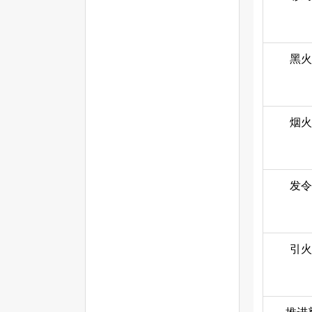
黑
烟
发
引