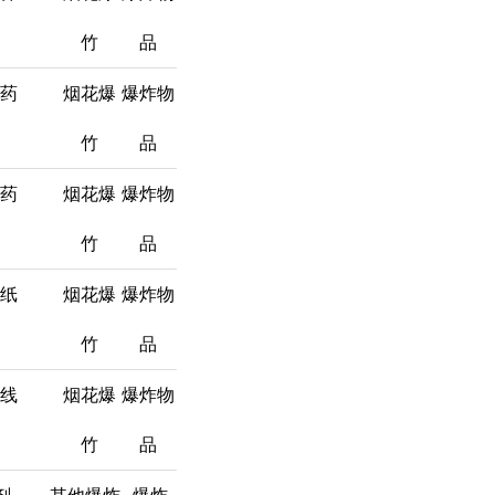
竹
品
火药
烟花爆
爆炸物
竹
品
火药
烟花爆
爆炸物
竹
品
令纸
烟花爆
爆炸物
竹
品
火线
烟花爆
爆炸物
竹
品