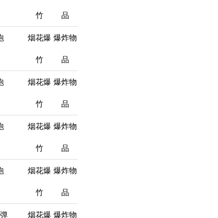
竹
品
炮
烟花爆
爆炸物
竹
品
炮
烟花爆
爆炸物
竹
品
炮
烟花爆
爆炸物
竹
品
炮
烟花爆
爆炸物
竹
品
药弹
烟花爆
爆炸物