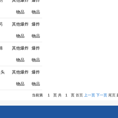
剂
其他爆炸
爆炸
物品
物品
药
其他爆炸
爆炸
物品
物品
棉
其他爆炸
爆炸
物品
物品
火头
其他爆炸
爆炸
物品
物品
当前第
1
页 共
1
页
首页
上一页
下一页
尾页